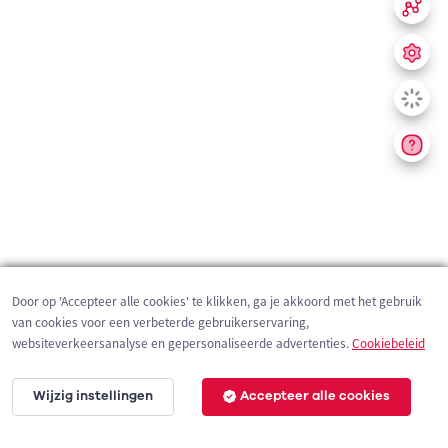
Door op 'Accepteer alle cookies' te klikken, ga je akkoord met het gebruik
van cookies voor een verbeterde gebruikerservaring,
websiteverkeersanalyse en gepersonaliseerde advertenties.
Cookiebeleid
Wijzig instellingen
Accepteer alle cookies
200 m
©
OpenStreetMap
contributors,
Tracestrack