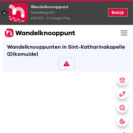
Wandelknooppunt
Bekijk
NodeMapp BV
GRATIS - In Google Play
Wandelknooppunten in Sint-Katharinakapelle
(Diksmuide)