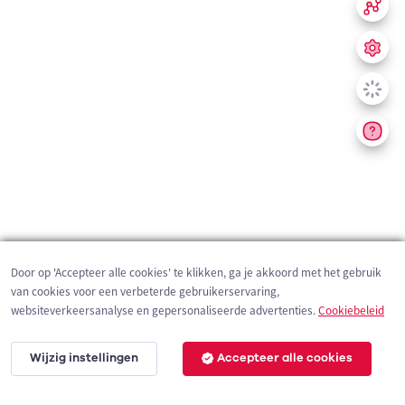
Door op 'Accepteer alle cookies' te klikken, ga je akkoord met het gebruik
van cookies voor een verbeterde gebruikerservaring,
websiteverkeersanalyse en gepersonaliseerde advertenties.
Cookiebeleid
Wijzig instellingen
Accepteer alle cookies
200 m
©
OpenStreetMap
contributors,
Tracestrack