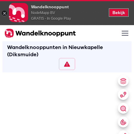
Wandelknooppunt
Bekijk
NodeMapp BV
GRATIS - In Google Play
Wandelknooppunten in Nieuwkapelle
(Diksmuide)