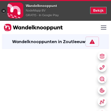
Wandelknooppunt
Bekijk
NodeMapp BV
GRATIS - In Google Play
Wandelknooppunten in Zoutleeuw