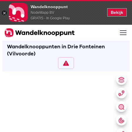
Wandelknooppunt
Bekijk
NodeMapp BV
GRATIS - In Google Play
Wandelknooppunten in Drie Fonteinen
(Vilvoorde)