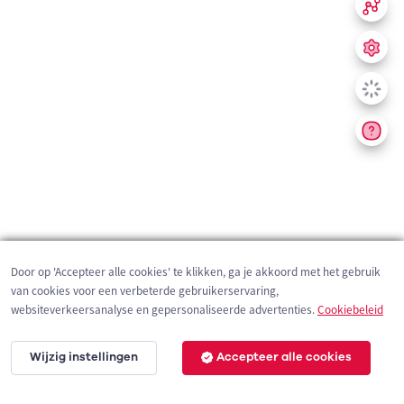
Door op 'Accepteer alle cookies' te klikken, ga je akkoord met het gebruik
van cookies voor een verbeterde gebruikerservaring,
websiteverkeersanalyse en gepersonaliseerde advertenties.
Cookiebeleid
Wijzig instellingen
Accepteer alle cookies
200 m
©
OpenStreetMap
contributors,
Tracestrack