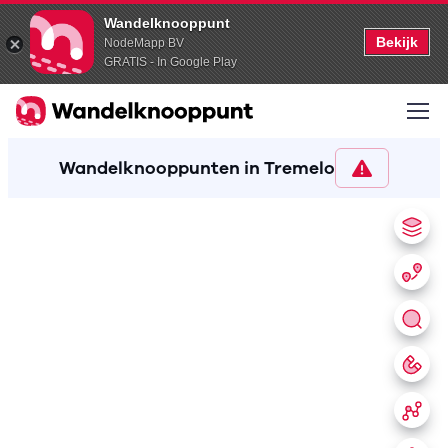
Wandelknooppunt
Bekijk
NodeMapp BV
GRATIS - In Google Play
Wandelknooppunten in Tremelo