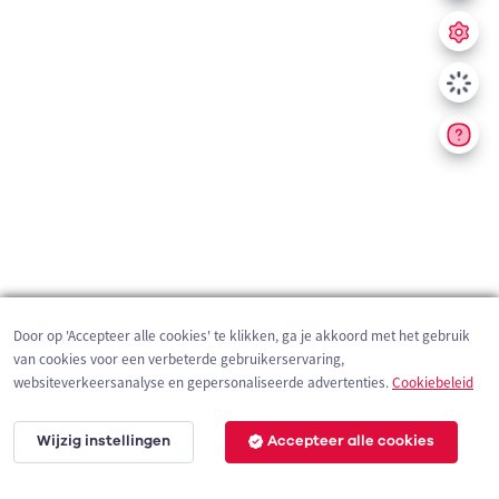
Door op 'Accepteer alle cookies' te klikken, ga je akkoord met het gebruik
van cookies voor een verbeterde gebruikerservaring,
websiteverkeersanalyse en gepersonaliseerde advertenties.
Cookiebeleid
Wijzig instellingen
Accepteer alle cookies
200 m
©
OpenStreetMap
contributors,
Tracestrack