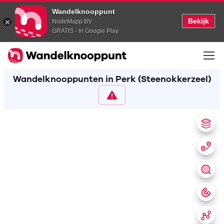
Wandelknooppunt
Bekijk
NodeMapp BV
GRATIS - In Google Play
Wandelknooppunten in Perk (Steenokkerzeel)