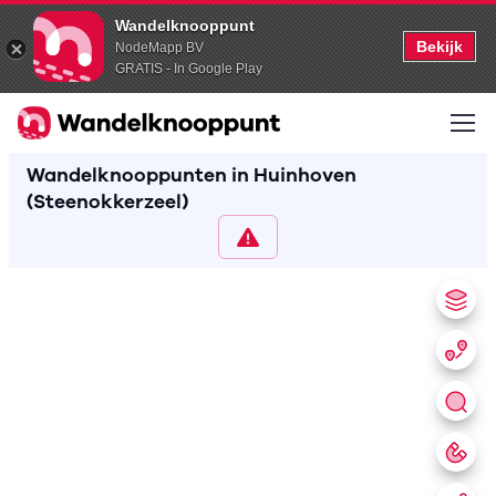
Wandelknooppunt
Bekijk
NodeMapp BV
GRATIS - In Google Play
Wandelknooppunten in Huinhoven
(Steenokkerzeel)