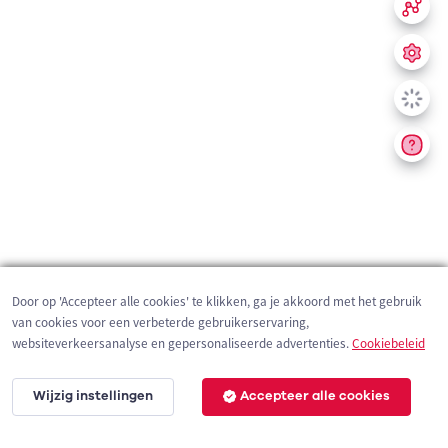
Door op 'Accepteer alle cookies' te klikken, ga je akkoord met het gebruik
van cookies voor een verbeterde gebruikerservaring,
websiteverkeersanalyse en gepersonaliseerde advertenties.
Cookiebeleid
Wijzig instellingen
Accepteer alle cookies
200 m
©
OpenStreetMap
contributors,
Tracestrack