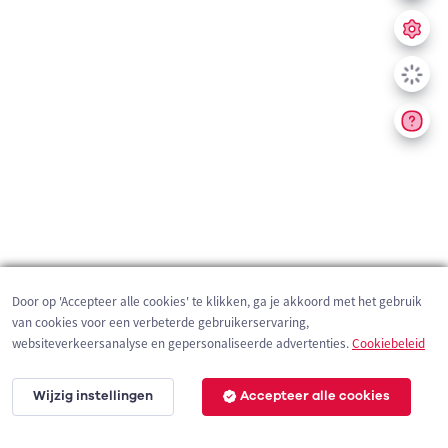
Door op 'Accepteer alle cookies' te klikken, ga je akkoord met het gebruik
van cookies voor een verbeterde gebruikerservaring,
websiteverkeersanalyse en gepersonaliseerde advertenties.
Cookiebeleid
Wijzig instellingen
Accepteer alle cookies
200 m
©
OpenStreetMap
contributors,
Tracestrack