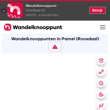
Wandelknooppunt
Bekijk
NodeMapp BV
GRATIS - In Google Play
Wandelknooppunten in Pamel (Roosdaal)