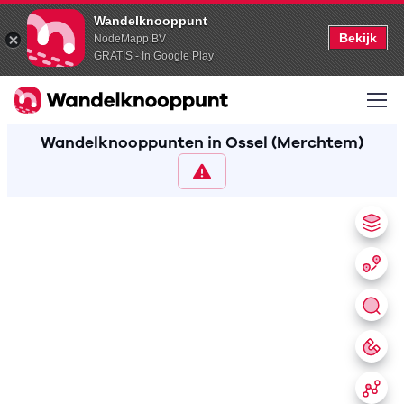
Wandelknooppunt
Bekijk
NodeMapp BV
GRATIS - In Google Play
Wandelknooppunten in Ossel (Merchtem)