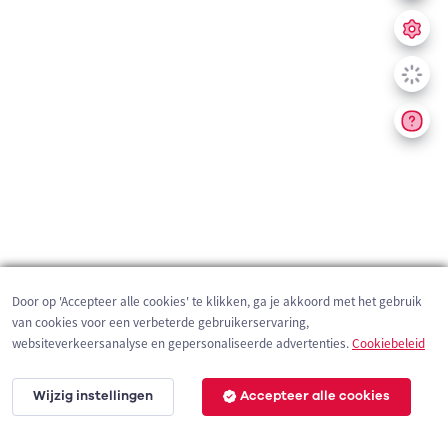
Door op 'Accepteer alle cookies' te klikken, ga je akkoord met het gebruik
van cookies voor een verbeterde gebruikerservaring,
websiteverkeersanalyse en gepersonaliseerde advertenties.
Cookiebeleid
Wijzig instellingen
Accepteer alle cookies
200 m
©
OpenStreetMap
contributors,
Tracestrack