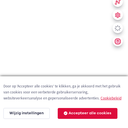
Door op 'Accepteer alle cookies' te klikken, ga je akkoord met het gebruik
van cookies voor een verbeterde gebruikerservaring,
websiteverkeersanalyse en gepersonaliseerde advertenties.
Cookiebeleid
Wijzig instellingen
Accepteer alle cookies
200 m
©
OpenStreetMap
contributors,
Tracestrack