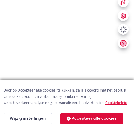
Door op 'Accepteer alle cookies' te klikken, ga je akkoord met het gebruik
van cookies voor een verbeterde gebruikerservaring,
websiteverkeersanalyse en gepersonaliseerde advertenties.
Cookiebeleid
Wijzig instellingen
Accepteer alle cookies
200 m
©
OpenStreetMap
contributors,
Tracestrack