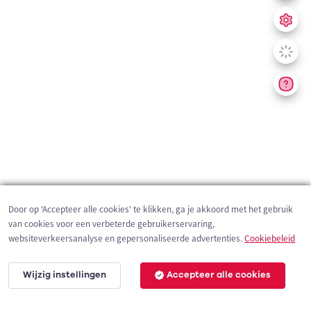
Door op 'Accepteer alle cookies' te klikken, ga je akkoord met het gebruik
van cookies voor een verbeterde gebruikerservaring,
websiteverkeersanalyse en gepersonaliseerde advertenties.
Cookiebeleid
Wijzig instellingen
Accepteer alle cookies
200 m
©
OpenStreetMap
contributors,
Tracestrack