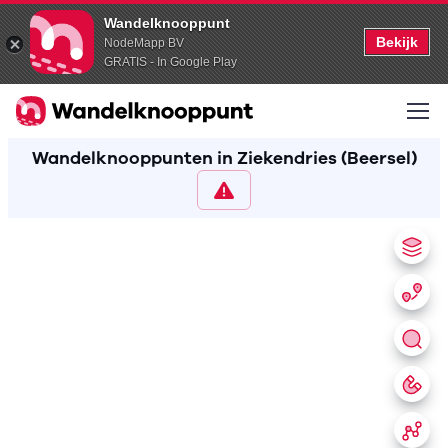
Wandelknooppunt
Bekijk
NodeMapp BV
GRATIS - In Google Play
Wandelknooppunten in Ziekendries (Beersel)