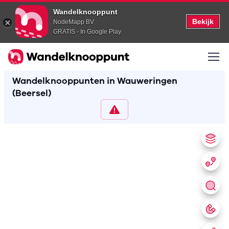
Wandelknooppunt
Bekijk
NodeMapp BV
GRATIS - In Google Play
Wandelknooppunten in Wauweringen
(Beersel)