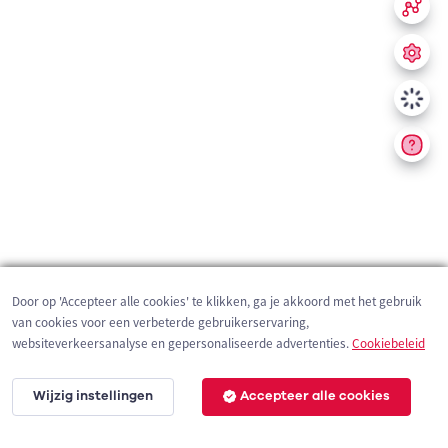
Door op 'Accepteer alle cookies' te klikken, ga je akkoord met het gebruik
van cookies voor een verbeterde gebruikerservaring,
websiteverkeersanalyse en gepersonaliseerde advertenties.
Cookiebeleid
Wijzig instellingen
Accepteer alle cookies
200 m
©
OpenStreetMap
contributors,
Tracestrack