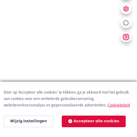
Door op 'Accepteer alle cookies' te klikken, ga je akkoord met het gebruik
van cookies voor een verbeterde gebruikerservaring,
websiteverkeersanalyse en gepersonaliseerde advertenties.
Cookiebeleid
Wijzig instellingen
Accepteer alle cookies
200 m
©
OpenStreetMap
contributors,
Tracestrack