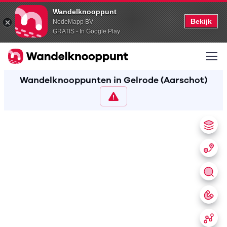
Wandelknooppunt
Bekijk
NodeMapp BV
GRATIS - In Google Play
Wandelknooppunten in Gelrode (Aarschot)