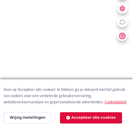
Door op 'Accepteer alle cookies' te klikken, ga je akkoord met het gebruik
van cookies voor een verbeterde gebruikerservaring,
websiteverkeersanalyse en gepersonaliseerde advertenties.
Cookiebeleid
Wijzig instellingen
Accepteer alle cookies
200 m
©
OpenStreetMap
contributors,
Tracestrack