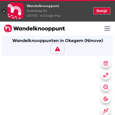
Wandelknooppunt
Bekijk
NodeMapp BV
GRATIS - In Google Play
Wandelknooppunten in Okegem (Ninove)