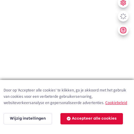
Door op 'Accepteer alle cookies' te klikken, ga je akkoord met het gebruik
van cookies voor een verbeterde gebruikerservaring,
websiteverkeersanalyse en gepersonaliseerde advertenties.
Cookiebeleid
Wijzig instellingen
Accepteer alle cookies
200 m
©
OpenStreetMap
contributors,
Tracestrack