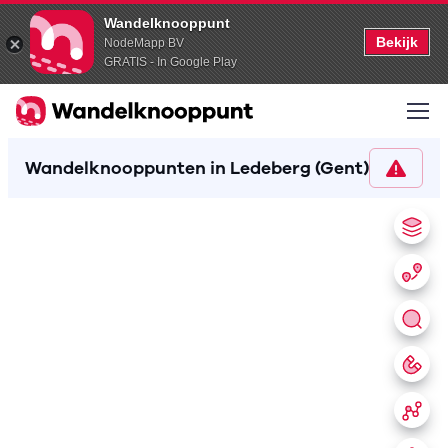
Wandelknooppunt
Bekijk
NodeMapp BV
GRATIS - In Google Play
Wandelknooppunten in Ledeberg (Gent)