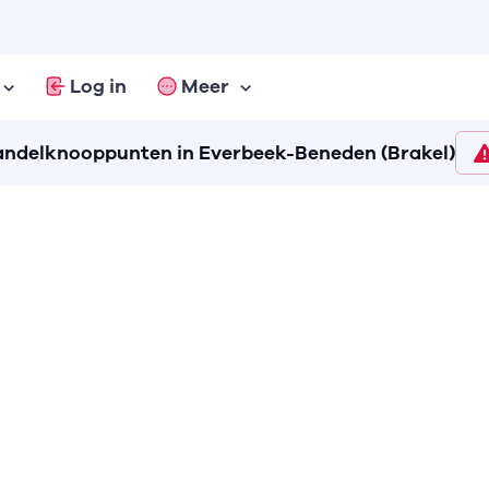
Log in
Meer
ndelknooppunten in Everbeek-Beneden (Brakel)