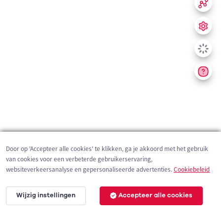
Door op 'Accepteer alle cookies' te klikken, ga je akkoord met het gebruik
van cookies voor een verbeterde gebruikerservaring,
websiteverkeersanalyse en gepersonaliseerde advertenties.
Cookiebeleid
Wijzig instellingen
Accepteer alle cookies
200 m
©
OpenStreetMap
contributors,
Tracestrack