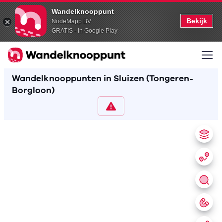
Wandelknooppunt
Bekijk
NodeMapp BV
GRATIS - In Google Play
Wandelknooppunten in Sluizen (Tongeren-
Borgloon)