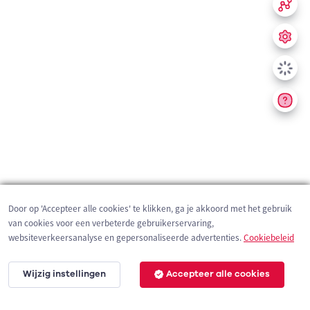
Door op 'Accepteer alle cookies' te klikken, ga je akkoord met het gebruik
van cookies voor een verbeterde gebruikerservaring,
websiteverkeersanalyse en gepersonaliseerde advertenties.
Cookiebeleid
Wijzig instellingen
Accepteer alle cookies
200 m
©
OpenStreetMap
contributors,
Tracestrack