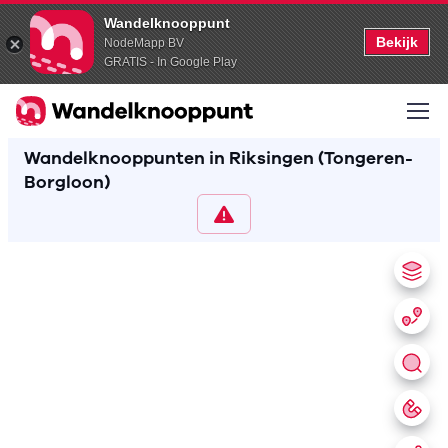
Wandelknooppunt
Bekijk
NodeMapp BV
GRATIS - In Google Play
Wandelknooppunten in Riksingen (Tongeren-
Borgloon)