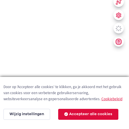
Door op 'Accepteer alle cookies' te klikken, ga je akkoord met het gebruik
van cookies voor een verbeterde gebruikerservaring,
websiteverkeersanalyse en gepersonaliseerde advertenties.
Cookiebeleid
Wijzig instellingen
Accepteer alle cookies
200 m
©
OpenStreetMap
contributors,
Tracestrack