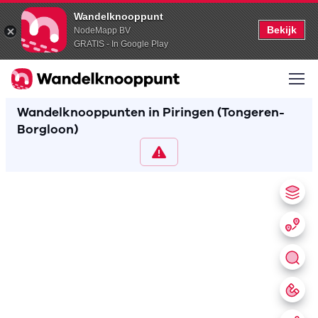
Wandelknooppunt
Bekijk
NodeMapp BV
GRATIS - In Google Play
Wandelknooppunten in Piringen (Tongeren-
Borgloon)