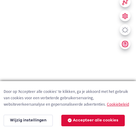
Door op 'Accepteer alle cookies' te klikken, ga je akkoord met het gebruik
van cookies voor een verbeterde gebruikerservaring,
websiteverkeersanalyse en gepersonaliseerde advertenties.
Cookiebeleid
Wijzig instellingen
Accepteer alle cookies
200 m
©
OpenStreetMap
contributors,
Tracestrack