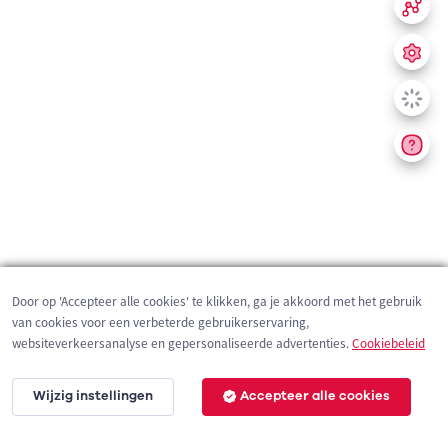
Door op 'Accepteer alle cookies' te klikken, ga je akkoord met het gebruik
van cookies voor een verbeterde gebruikerservaring,
websiteverkeersanalyse en gepersonaliseerde advertenties.
Cookiebeleid
Wijzig instellingen
Accepteer alle cookies
200 m
©
OpenStreetMap
contributors,
Tracestrack