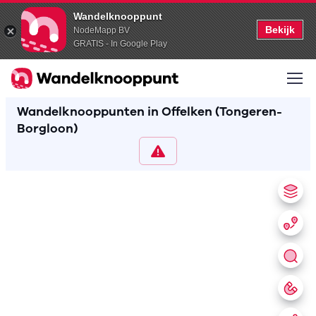
Wandelknooppunt
Bekijk
NodeMapp BV
GRATIS - In Google Play
Wandelknooppunten in Offelken (Tongeren-
Borgloon)