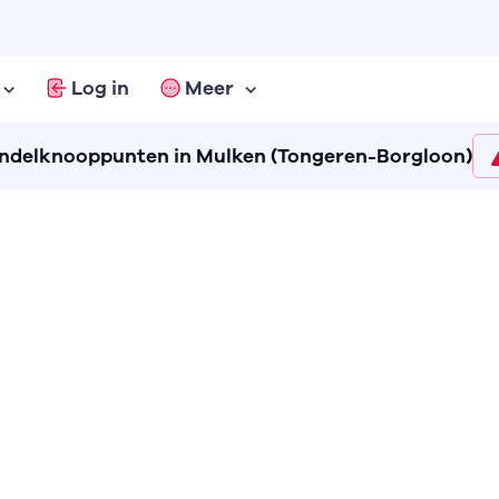
Log in
Meer
delknooppunten in Mulken (Tongeren-Borgloon)