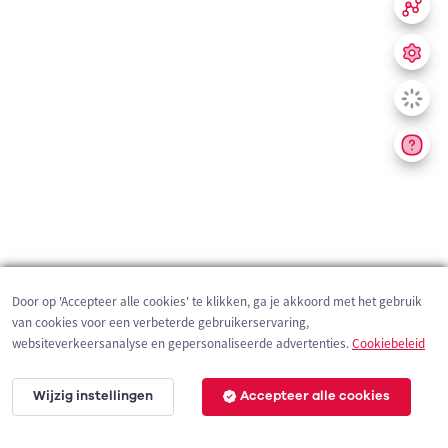
Door op 'Accepteer alle cookies' te klikken, ga je akkoord met het gebruik
van cookies voor een verbeterde gebruikerservaring,
websiteverkeersanalyse en gepersonaliseerde advertenties.
Cookiebeleid
Wijzig instellingen
Accepteer alle cookies
200 m
©
OpenStreetMap
contributors,
Tracestrack