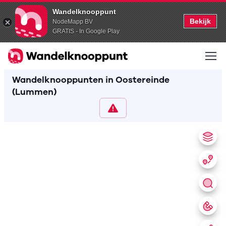
Wandelknooppunt
Bekijk
NodeMapp BV
GRATIS - In Google Play
Wandelknooppunten in Oostereinde
(Lummen)