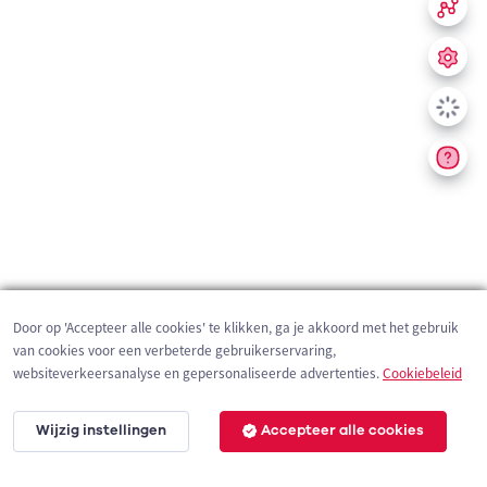
Door op 'Accepteer alle cookies' te klikken, ga je akkoord met het gebruik
van cookies voor een verbeterde gebruikerservaring,
websiteverkeersanalyse en gepersonaliseerde advertenties.
Cookiebeleid
Wijzig instellingen
Accepteer alle cookies
200 m
©
OpenStreetMap
contributors,
Tracestrack