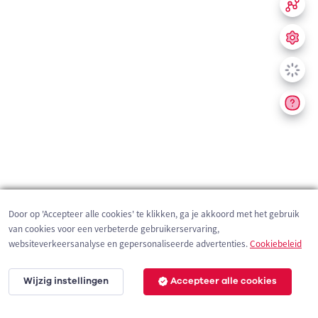
Door op 'Accepteer alle cookies' te klikken, ga je akkoord met het gebruik
van cookies voor een verbeterde gebruikerservaring,
websiteverkeersanalyse en gepersonaliseerde advertenties.
Cookiebeleid
Wijzig instellingen
Accepteer alle cookies
200 m
©
OpenStreetMap
contributors,
Tracestrack