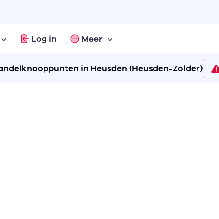
Log in
Meer
ndelknooppunten in Heusden (Heusden-Zolder)