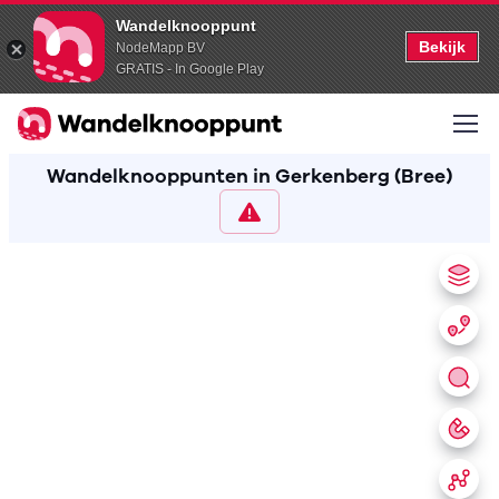
Wandelknooppunt
Bekijk
NodeMapp BV
GRATIS - In Google Play
Wandelknooppunten in Gerkenberg (Bree)