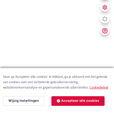
Door op 'Accepteer alle cookies' te klikken, ga je akkoord met het gebruik
van cookies voor een verbeterde gebruikerservaring,
websiteverkeersanalyse en gepersonaliseerde advertenties.
Cookiebeleid
Wijzig instellingen
Accepteer alle cookies
200 m
©
OpenStreetMap
contributors,
Tracestrack