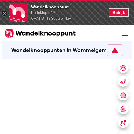
Wandelknooppunt
Bekijk
NodeMapp BV
GRATIS - In Google Play
Wandelknooppunten in Wommelgem