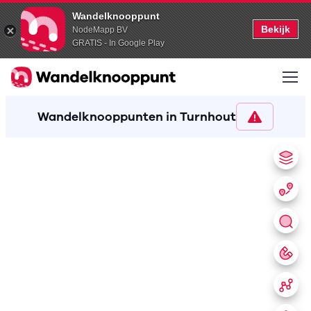
Wandelknooppunt
Bekijk
NodeMapp BV
GRATIS - In Google Play
Wandelknooppunten in Turnhout