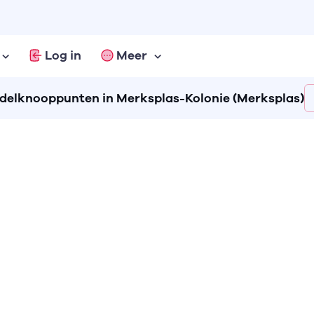
Log in
Meer
elknooppunten in Merksplas-Kolonie (Merksplas)