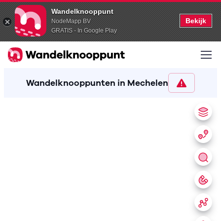
Wandelknooppunt
Bekijk
NodeMapp BV
GRATIS - In Google Play
Wandelknooppunten in Mechelen