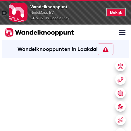
Wandelknooppunt
Bekijk
NodeMapp BV
GRATIS - In Google Play
Wandelknooppunten in Laakdal