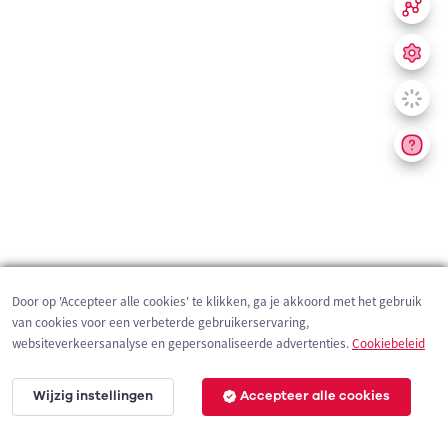
Door op 'Accepteer alle cookies' te klikken, ga je akkoord met het gebruik
van cookies voor een verbeterde gebruikerservaring,
websiteverkeersanalyse en gepersonaliseerde advertenties.
Cookiebeleid
Wijzig instellingen
Accepteer alle cookies
200 m
©
OpenStreetMap
contributors,
Tracestrack