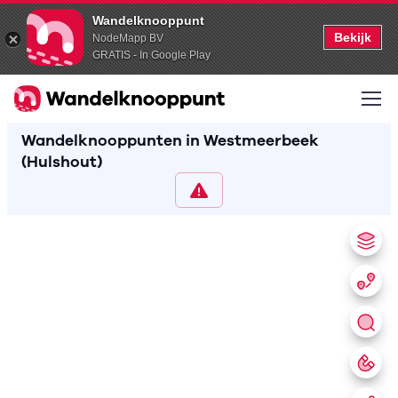
Wandelknooppunt
Bekijk
NodeMapp BV
GRATIS - In Google Play
Wandelknooppunten in Westmeerbeek
(Hulshout)