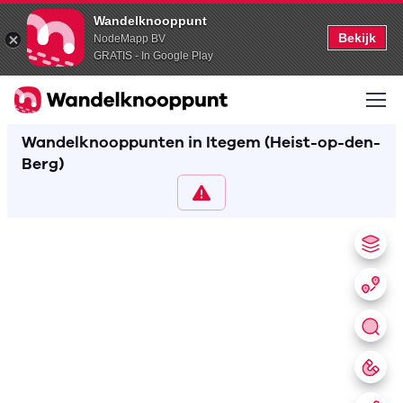
Wandelknooppunt
Bekijk
NodeMapp BV
GRATIS - In Google Play
Wandelknooppunten in Itegem (Heist-op-den-
Berg)