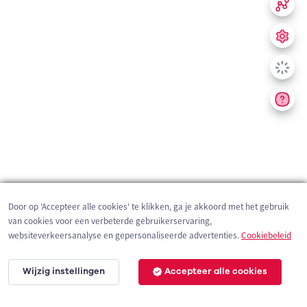
Door op 'Accepteer alle cookies' te klikken, ga je akkoord met het gebruik
van cookies voor een verbeterde gebruikerservaring,
websiteverkeersanalyse en gepersonaliseerde advertenties.
Cookiebeleid
Wijzig instellingen
Accepteer alle cookies
200 m
©
OpenStreetMap
contributors,
Tracestrack