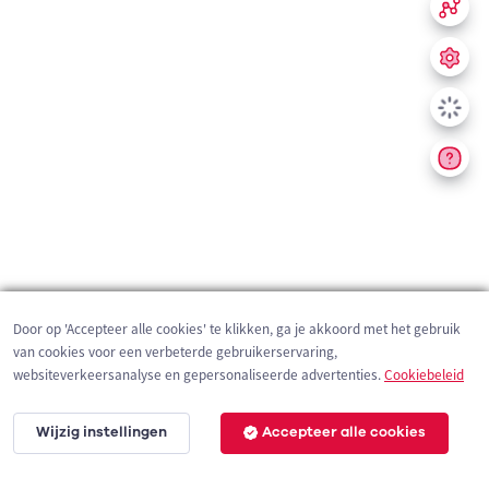
Door op 'Accepteer alle cookies' te klikken, ga je akkoord met het gebruik
van cookies voor een verbeterde gebruikerservaring,
websiteverkeersanalyse en gepersonaliseerde advertenties.
Cookiebeleid
Wijzig instellingen
Accepteer alle cookies
200 m
©
OpenStreetMap
contributors,
Tracestrack