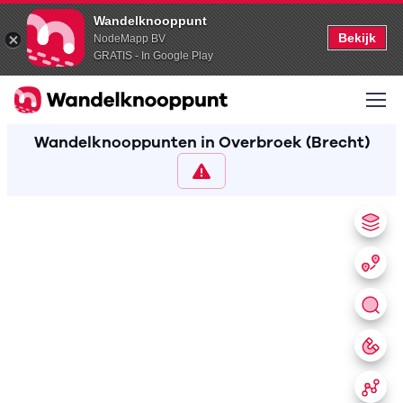
Wandelknooppunt
Bekijk
NodeMapp BV
GRATIS - In Google Play
Wandelknooppunten in Overbroek (Brecht)