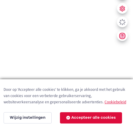
Door op 'Accepteer alle cookies' te klikken, ga je akkoord met het gebruik
van cookies voor een verbeterde gebruikerservaring,
websiteverkeersanalyse en gepersonaliseerde advertenties.
Cookiebeleid
Wijzig instellingen
Accepteer alle cookies
200 m
©
OpenStreetMap
contributors,
Tracestrack