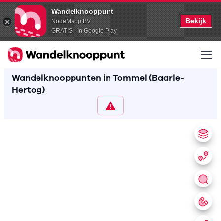
Wandelknooppunt
Bekijk
NodeMapp BV
GRATIS - In Google Play
Wandelknooppunten in Tommel (Baarle-
Hertog)