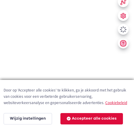
Door op 'Accepteer alle cookies' te klikken, ga je akkoord met het gebruik
van cookies voor een verbeterde gebruikerservaring,
websiteverkeersanalyse en gepersonaliseerde advertenties.
Cookiebeleid
Wijzig instellingen
Accepteer alle cookies
200 m
©
OpenStreetMap
contributors,
Tracestrack