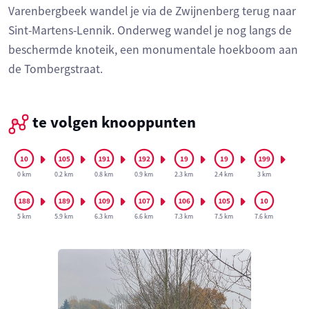
Varenbergbeek wandel je via de Zwijnenberg terug naar
Sint-Martens-Lennik. Onderweg wandel je nog langs de
beschermde knoteik, een monumentale hoekboom aan
de Tombergstraat.
te volgen knooppunten
0 km
0.2 km
0.8 km
0.9 km
2.3 km
2.4 km
3 km
5 km
5.9 km
6.3 km
6.6 km
7.3 km
7.5 km
7.6 km