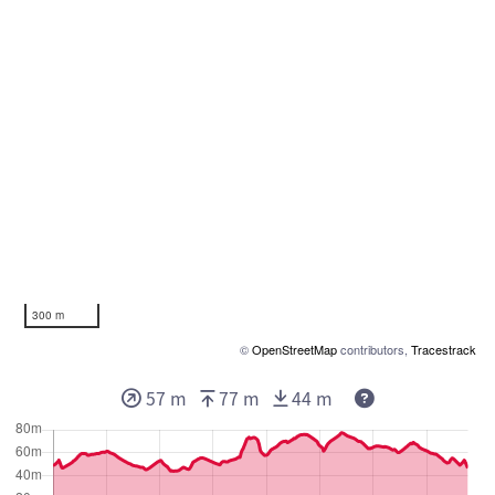
300 m
©
OpenStreetMap
contributors,
Tracestrack
Deze waarden g
57 m
77 m
44 m