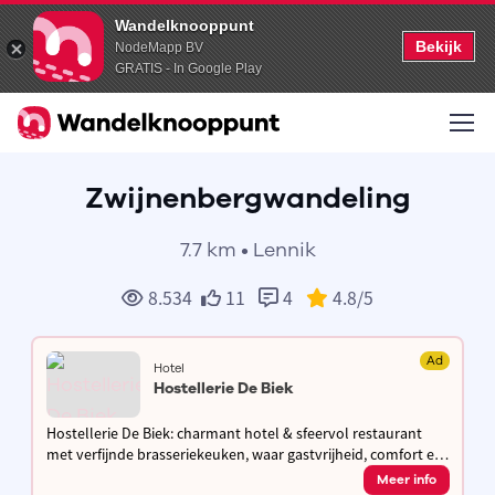
Wandelknooppunt
Bekijk
NodeMapp BV
GRATIS - In Google Play
Zwijnenbergwandeling
7.7 km • Lennik
8.534
11
4
4.8
/5
Ad
Hotel
Hostellerie De Biek
Hostellerie De Biek: charmant hotel & sfeervol restaurant
met verfijnde brasseriekeuken, waar gastvrijheid, comfort en
pure smaken samenkomen voor een warme en culinaire
Meer info