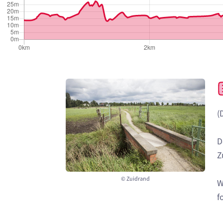
(
D
Z
© Zuidrand
W
f