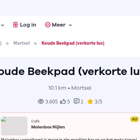
Log in
Meer
)
Mortsel
Koude Beekpad (verkorte lus)
oude Beekpad (verkorte lu
10.1 km • Mortsel
3.605
5
1
3
/5
Ad
Café
Molenbos Nijlen
Molenbos verwelkomt je graag in zijn gezellige bar en op het grote terras!