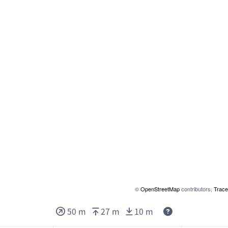
©
OpenStreetMap
contributors,
Trace
Deze waarden g
50 m
27 m
10 m