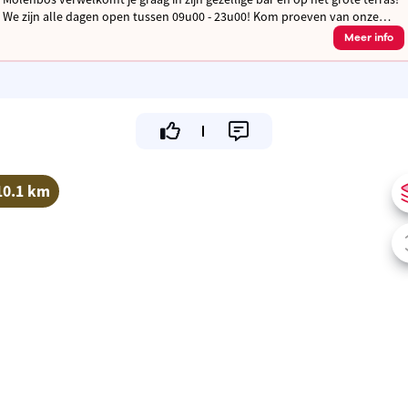
We zijn alle dagen open tussen 09u00 - 23u00! Kom proeven van onze
unieke sfeer, lekkere snacks en verfrissende drankjes.
Meer info
10.1 km