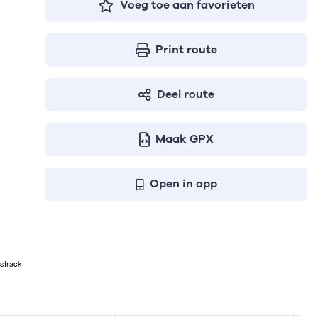
Voeg toe aan favorieten
Print route
Deel route
Maak GPX
Open in app
strack
even respectievelijk het aantal te stijgen meters, het hoogs