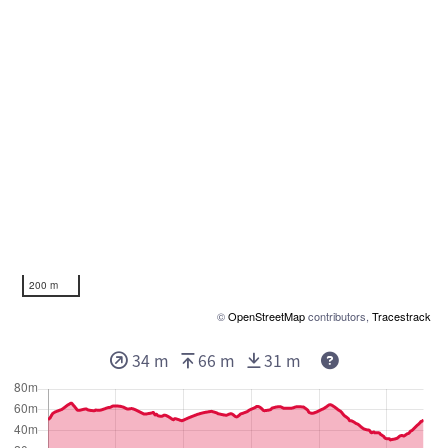
200 m
©
OpenStreetMap
contributors,
Tracestrack
Deze waarden g
34 m
66 m
31 m