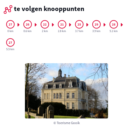
te volgen knooppunten
0 km
0.6 km
2 km
2.8 km
3.7 km
3.9 km
5.1 km
5.5 km
© Toerisme Gooik