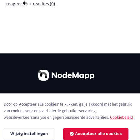
reageer
•
reacties (
0
)
Over ons
Contact
Gebruiksvoorwaarden
Door op 'Accepteer alle cookies' te klikken, ga je akkoord met het gebruik
Privacybeleid
Cookies
van cookies voor een verbeterde gebruikerservaring,
websiteverkeersanalyse en gepersonaliseerde advertenties.
Cookiebeleid
Wijzig instellingen
Accepteer alle cookies