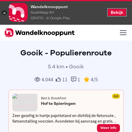
Wandelknooppunt
Bekijk
NodeMapp BV
GRATIS - In Google Play
Gooik - Populierenroute
5.4 km • Gooik
4.044
11
1
4
/5
Ad
Bed & Breakfast
Hof te Spieringen
Zeer gezellig in hartje pajotteland en dichtbij de fietsroute ,
fietsenstalling voorzien. Avondeten bij aanvraag en gratis
lunchpakket bij vertrek.
Meer info