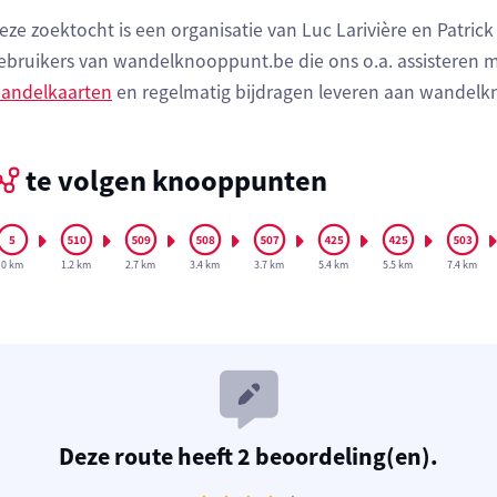
eze zoektocht is een organisatie van Luc Larivière en Patri
ebruikers van wandelknooppunt.be die ons o.a. assisteren 
andelkaarten
en regelmatig bijdragen leveren aan wandel
te volgen knooppunten
0 km
1.2 km
2.7 km
3.4 km
3.7 km
5.4 km
5.5 km
7.4 km
Deze route heeft 2 beoordeling(en).