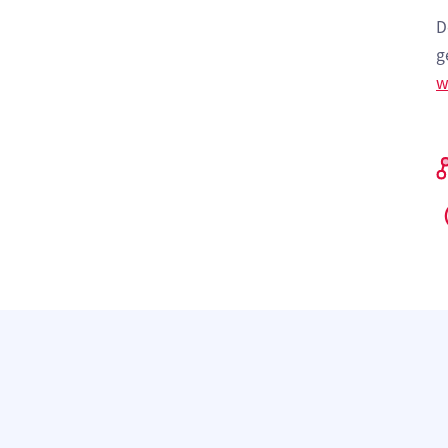
D
g
w