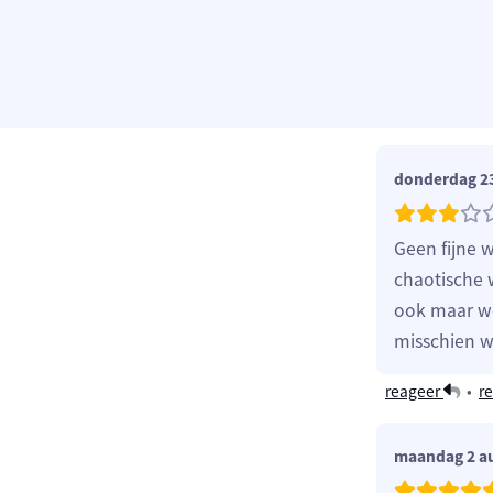
donderdag 23
Geen fijne w
chaotische 
ook maar we
misschien w
reageer
•
re
maandag 2 a