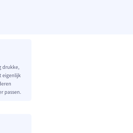
g drukke,
 eigenlijk
deren
er passen.