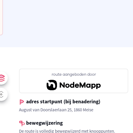
route aangeboden door
adres startpunt (bij benadering)
August van Doorslaerlaan 25, 1860 Meise
bewegwijzering
De route is volledig bewegwijzerd met knooppunten.