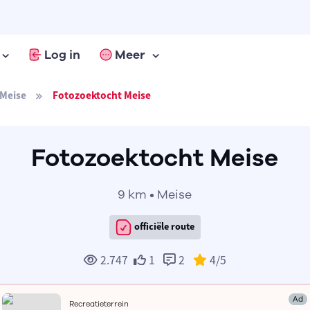
Log in
Meer
Meise
Fotozoektocht Meise
Fotozoektocht Meise
9 km • Meise
officiële route
2.747
1
2
4
/5
Ad
Recreatieterrein