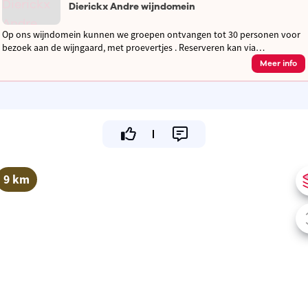
Dierickx Andre wijndomein
Op ons wijndomein kunnen we groepen ontvangen tot 30 personen voor
bezoek aan de wijngaard, met proevertjes . Reserveren kan via
contactformulier op de website.
Meer info
9 km