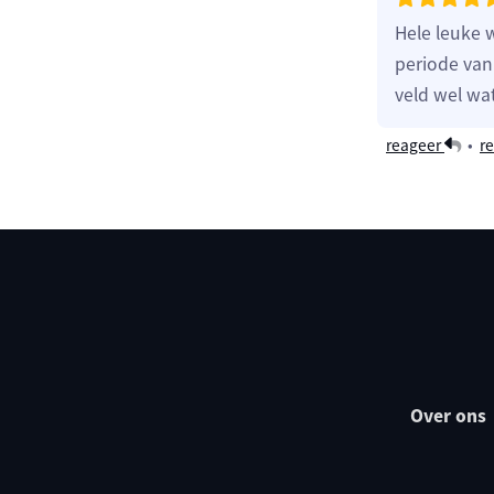
Hele leuke 
periode van
veld wel wat
reageer
•
re
Over ons