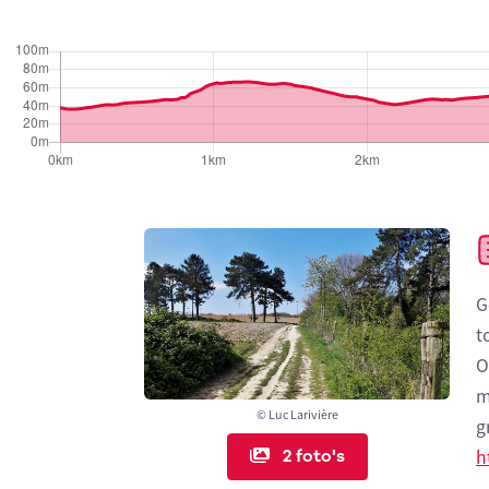
G
t
O
m
© Luc Larivière
g
2 foto's
h