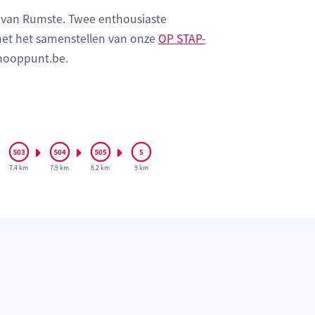
ck van Rumste. Twee enthousiaste
met het samenstellen van onze
OP STAP-
knooppunt.be.
7.4 km
7.9 km
8.2 km
9 km