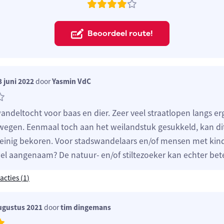
Beoordeel route!
 juni 2022
door
Yasmin VdC
andeltocht voor baas en dier. Zeer veel straatlopen langs er
wegen. Eenmaal toch aan het weilandstuk gesukkeld, kan dit
inig bekoren. Voor stadswandelaars en/of mensen met kin
el aangenaam? De natuur- en/of stiltezoeker kan echter bet
acties (
1
)
ugustus 2021
door
tim dingemans