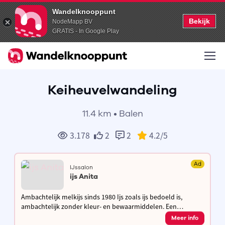
Wandelknooppunt
Bekijk
NodeMapp BV
GRATIS - In Google Play
Keiheuvelwandeling
11.4 km • Balen
3.178
2
2
4.2
/5
Ad
IJssalon
ijs Anita
Ambachtelijk melkijs sinds 1980 Ijs zoals ijs bedoeld is,
ambachtelijk zonder kleur- en bewaarmiddelen. Een
authentiek product van ambacht en traditie met passie voor
Meer info