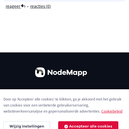
reageer
•
reacties (
0
)
Over ons
Contact
Gebruiksvoorwaarden
Door op 'Accepteer alle cookies' te klikken, ga je akkoord met het gebruik
Privacybeleid
Cookies
van cookies voor een verbeterde gebruikerservaring,
websiteverkeersanalyse en gepersonaliseerde advertenties.
Cookiebeleid
Wijzig instellingen
Accepteer alle cookies