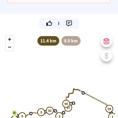
smaak en kwaliteit.
11.4 km
8.0 km
98
97
99
96
9
8
2
1