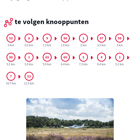
te volgen knooppunten
0 km
0.5 km
1.3 km
1.6 km
2 km
2.5 km
3 km
5.2 km
5.5 km
5.9 km
6.4 km
7.3 km
8.4 km
9.1 km
10.7 km
11.5 km