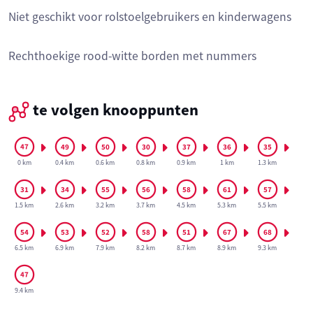
Niet geschikt voor rolstoelgebruikers en kinderwagens
Rechthoekige rood-witte borden met nummers
te volgen knooppunten
0 km
0.4 km
0.6 km
0.8 km
0.9 km
1 km
1.3 km
1.5 km
2.6 km
3.2 km
3.7 km
4.5 km
5.3 km
5.5 km
6.5 km
6.9 km
7.9 km
8.2 km
8.7 km
8.9 km
9.3 km
9.4 km