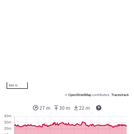
500 m
©
OpenStreetMap
contributors,
Tracestrack
27 m
30 m
22 m