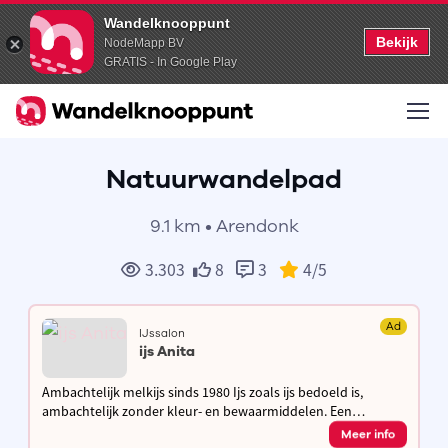
Wandelknooppunt
Bekijk
NodeMapp BV
GRATIS - In Google Play
Natuurwandelpad
9.1 km • Arendonk
3.303
8
3
4
/5
Ad
IJssalon
ijs Anita
Ambachtelijk melkijs sinds 1980 Ijs zoals ijs bedoeld is,
ambachtelijk zonder kleur- en bewaarmiddelen. Een
authentiek product van ambacht en traditie met passie voor
Meer info