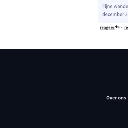
Fijne wandel
december 20
reageer
•
re
Over ons