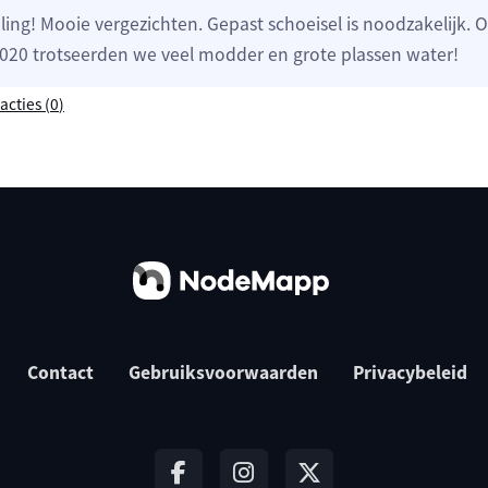
ing! Mooie vergezichten. Gepast schoeisel is noodzakelijk. 
20 trotseerden we veel modder en grote plassen water!
acties (
0
)
Contact
Gebruiksvoorwaarden
Privacybeleid