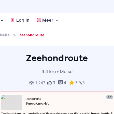
Log in
Meer
Meise
Zeehondroute
Zeehondroute
9.4 km • Meise
1.247
3
4
3.9
/5
Ad
Restaurant
Smaakmarkt
Geniet tijdens je wandeling of fietstocht van een fijn ontbijt, lunch, koffie &