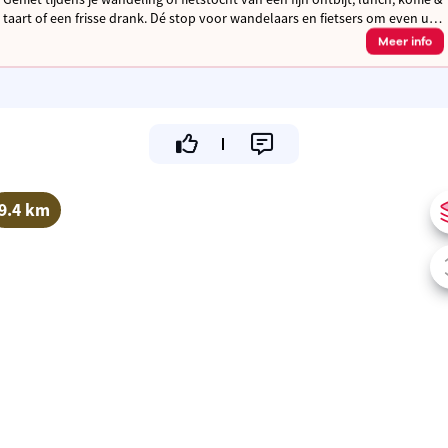
taart of een frisse drank. Dé stop voor wandelaars en fietsers om even uit
te rusten en op te laden! Gezellig tuinterras
Meer info
9.4 km