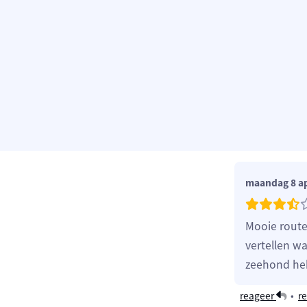
maandag 8 ap
Mooie route
vertellen w
zeehond heb
reageer
•
re