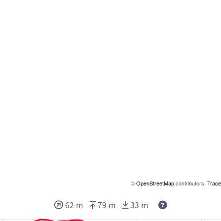
©
OpenStreetMap
contributors,
Trace
62 m
79 m
33 m