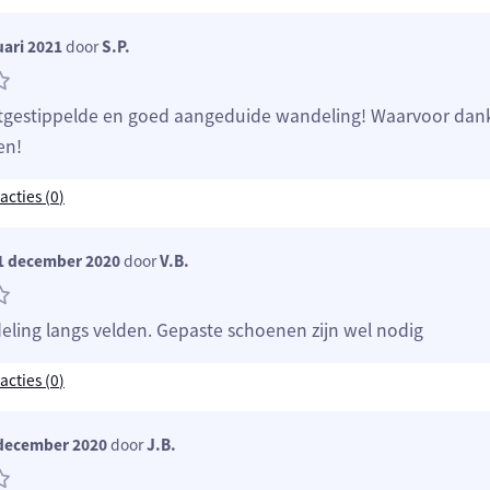
uari 2021
door
S.P.
uitgestippelde en goed aangeduide wandeling! Waarvoor dan
en!
acties (
0
)
1 december 2020
door
V.B.
ling langs velden. Gepaste schoenen zijn wel nodig
acties (
0
)
december 2020
door
J.B.