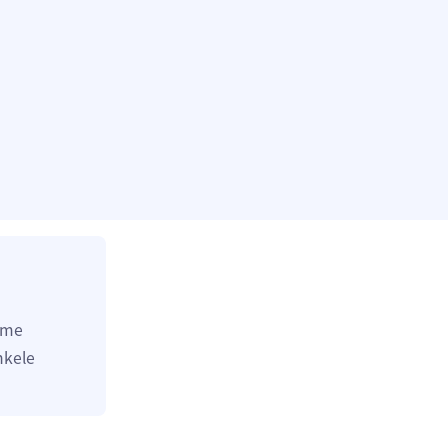
 me
nkele