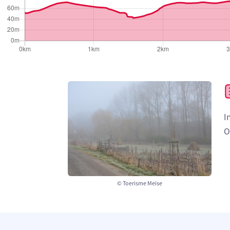
I
O
© Toerisme Meise