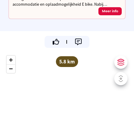
accommodatie en oplaadmogelijkheid E bike. Nabij
fietssnelweg F3 / F8 en de Stad Leuven.
Meer info
5.8 km