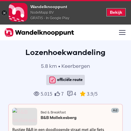
Wandelknooppunt
Bekijk
NodeMapp BV
GRATIS - In Google Play
Lozenhoekwandeling
5.8 km • Keerbergen
officiële route
5.015
7
4
3.9
/5
Ad
Bed & Breakfast
B&B Mollekesberg
Rustige B&B in een doodlopende straat met alle fiets