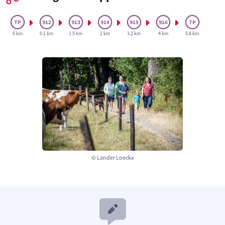
0 km
0.1 km
1.5 km
2 km
3.2 km
4 km
5.8 km
© Lander Loeckx