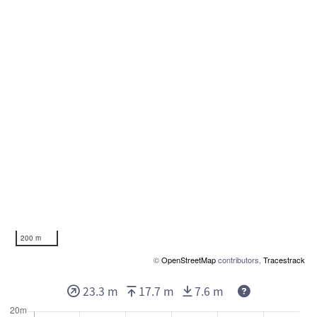
200 m
©
OpenStreetMap
contributors,
Tracestrack
Deze waarden
23.3 m
17.7 m
7.6 m