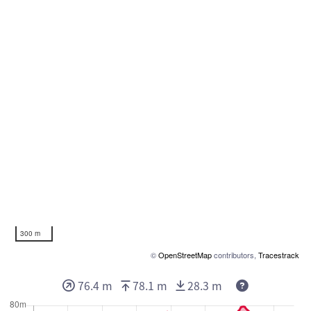
300 m
©
OpenStreetMap
contributors,
Tracestrack
76.4 m
78.1 m
28.3 m