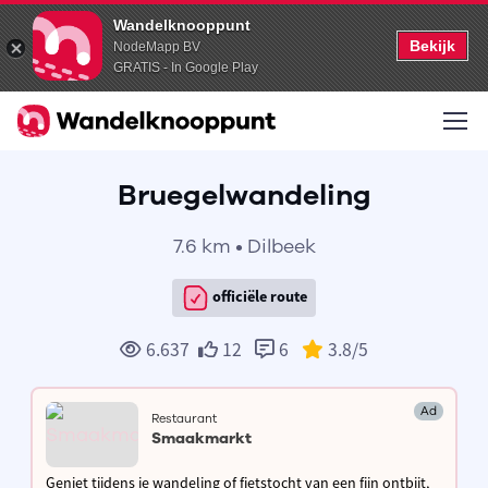
Wandelknooppunt
Bekijk
NodeMapp BV
GRATIS - In Google Play
Bruegelwandeling
7.6 km • Dilbeek
officiële route
6.637
12
6
3.8
/5
Ad
Restaurant
Smaakmarkt
Geniet tijdens je wandeling of fietstocht van een fijn ontbijt,