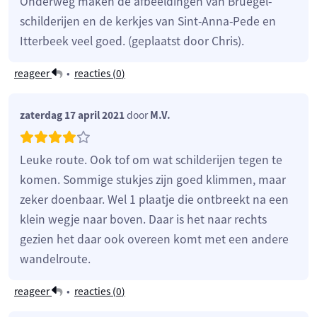
Onderweg maken de afbeeldingen van Bruegel-
schilderijen en de kerkjes van Sint-Anna-Pede en
Itterbeek veel goed. (geplaatst door Chris).
reageer
•
reacties (
0
)
zaterdag 17 april 2021
door
M.V.
Leuke route. Ook tof om wat schilderijen tegen te
komen. Sommige stukjes zijn goed klimmen, maar
zeker doenbaar. Wel 1 plaatje die ontbreekt na een
klein wegje naar boven. Daar is het naar rechts
gezien het daar ook overeen komt met een andere
wandelroute.
reageer
•
reacties (
0
)