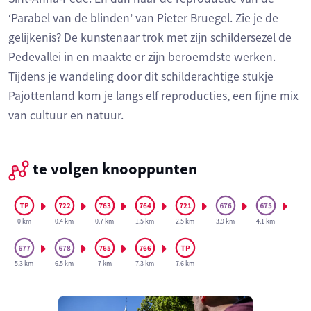
‘Parabel van de blinden’ van Pieter Bruegel. Zie je de
gelijkenis? De kunstenaar trok met zijn schildersezel de
Pedevallei in en maakte er zijn beroemdste werken.
Tijdens je wandeling door dit schilderachtige stukje
Pajottenland kom je langs elf reproducties, een fijne mix
van cultuur en natuur.
te volgen knooppunten
0 km
0.4 km
0.7 km
1.5 km
2.5 km
3.9 km
4.1 km
5.3 km
6.5 km
7 km
7.3 km
7.6 km