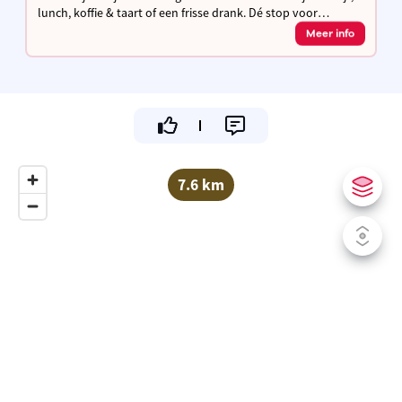
lunch, koffie & taart of een frisse drank. Dé stop voor
wandelaars en fietsers om even uit te rusten en op te laden!
Meer info
Gezellig tuinterras
7.6 km