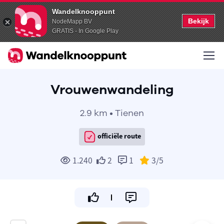
Wandelknooppunt
Bekijk
NodeMapp BV
GRATIS - In Google Play
Vrouwenwandeling
2.9 km • Tienen
officiële route
1.240
2
1
3
/5