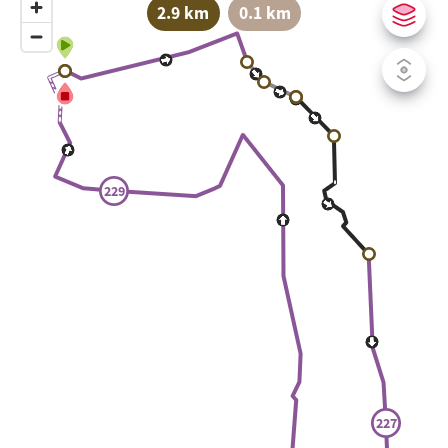
2.9 km
0.1 km
229
227