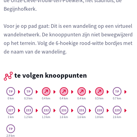
de Onze-Lieve-Vrouw-ten-Poelkerk, het stadhuis, de
Begijnhofkerk.
Voor je op pad gaat: Dit is een wandeling op een virtueel
wandelnetwerk. De knooppunten zijn niet bewegwijzerd
op het terrein. Volg de 6-hoekige rood-witte bordjes met
de naam van de wandeling.
te volgen knooppunten
0 km
0.3 km
0.4 km
0.4 km
0.4 km
0.5 km
0.7 km
1 km
1.2 km
1.3 km
1.6 km
1.6 km
1.8 km
2.6 km
2.9 km