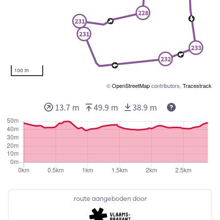
228
231
231
233
232
100 m
©
OpenStreetMap
contributors,
Tracestrack
13.7 m
49.9 m
38.9 m
route aangeboden door