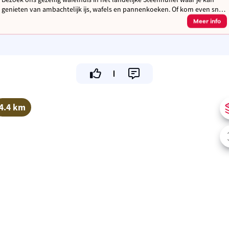
genieten van ambachtelijk ijs, wafels en pannenkoeken. Of kom even snel
verfrissen met een ijsje aan ons take-away raam!
Meer info
4.4 km