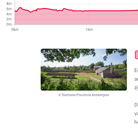
E
a
z
© Toerisme Provincie Antwerpen
D
v
h