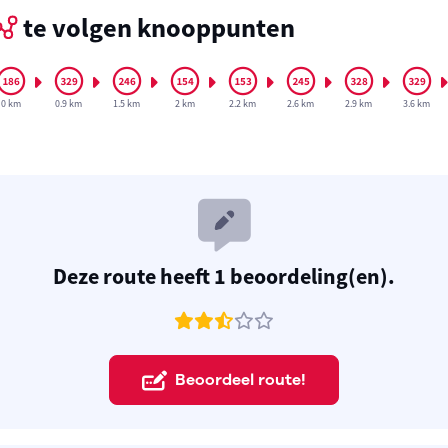
te volgen knooppunten
0 km
0.9 km
1.5 km
2 km
2.2 km
2.6 km
2.9 km
3.6 km
Deze route heeft 1 beoordeling(en).
Beoordeel route!