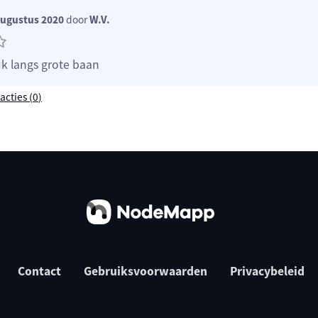
augustus 2020
door
W.V.
uk langs grote baan
acties (
0
)
Contact
Gebruiksvoorwaarden
Privacybeleid