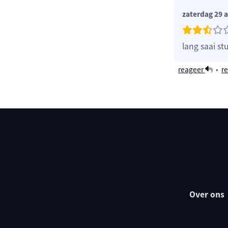
zaterdag 29 
lang saai st
reageer
•
re
Over ons