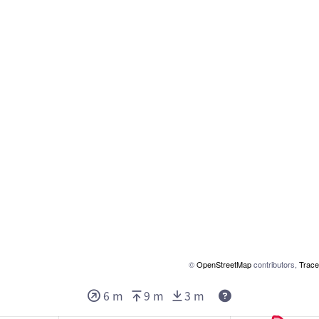
©
OpenStreetMap
contributors,
Trace
6 m
9 m
3 m