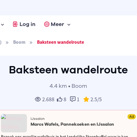
Log in
Meer
)
Boom
Baksteen wandelroute
Baksteen wandelroute
4.4 km • Boom
2.688
8
1
2.5
/5
Ad
IJssalon
Marcs Wafels, Pannekoeken en IJssalon
Bezoek ons gezellig wafelhuis in het landelijke Steenhuffel waar je kan