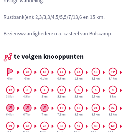
rustige wandeling.
Rustbank(en): 2,3/3,3/4,5/5,5/7/13,6 en 15 km.
Bezienswaardigheden: o.a. kasteel van Bulskamp.
te volgen knooppunten
0 km
0 km
0.1 km
0.9 km
1.3 km
3.1 km
3.4 km
3.8 km
4.5 km
5 km
5.2 km
5.3 km
5.7 km
6 km
6.4 km
6.7 km
7 km
7.2 km
8.5 km
8.7 km
8.9 km