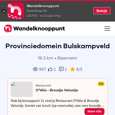
Wandelknooppunt
Bekijk
NodeMapp BV
GRATIS - In Google Play
Provinciedomein Bulskampveld
19.3 km • Beernem
997
1
1
4
/5
Ad
Restaurant
O'Vélo - Broodje Velootje
Vlak bij knooppunt 31 vind je Restaurant O'Vélo & Broodje
Velootje. Geniet van lunch (op reservatie), een vers broodje
of koffie op ons zonnige terras, of warm gezellig op bij de
Meer info