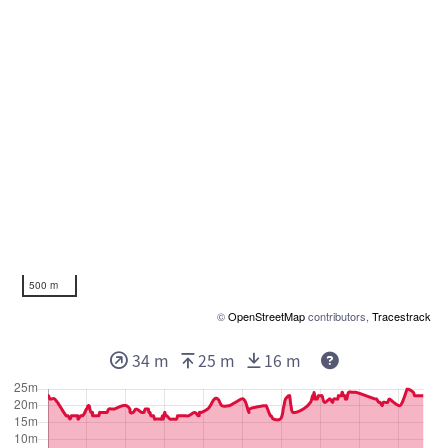
500 m
©
OpenStreetMap
contributors,
Tracestrack
34 m
25 m
16 m